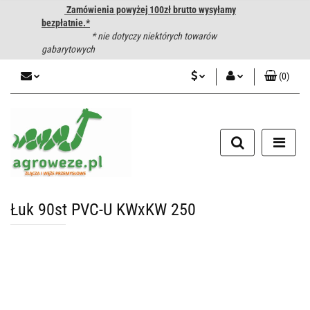
Zamówienia powyżej 100zł brutto wysyłamy
bezpłatnie.*
* nie dotyczy niektórych towarów
gabarytowych
(
0
)
PLN
Zaloguj się
CZK
Zarejestruj się
Dodaj zgłoszenie
EUR
HUF
Łuk 90st PVC-U KWxKW 250