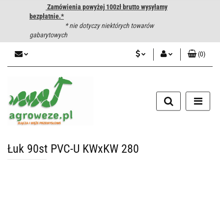
Zamówienia powyżej 100zł brutto wysyłamy
bezpłatnie.*
* nie dotyczy niektórych towarów
gabarytowych
(
0
)
PLN
Zaloguj się
CZK
Zarejestruj się
Dodaj zgłoszenie
EUR
HUF
Łuk 90st PVC-U KWxKW 280