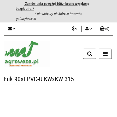
Zamówienia powyżej 100zł brutto wysyłamy
bezpłatnie.*
* nie dotyczy niektórych towarów
gabarytowych
(
0
)
PLN
Zaloguj się
CZK
Zarejestruj się
Dodaj zgłoszenie
EUR
HUF
Łuk 90st PVC-U KWxKW 315