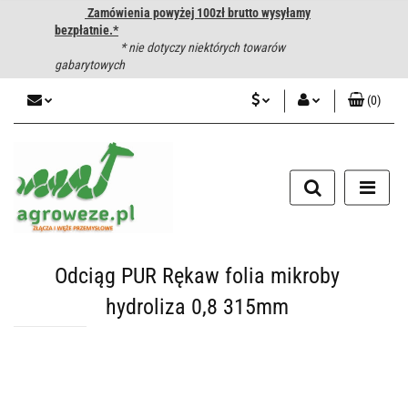
Zamówienia powyżej 100zł brutto wysyłamy
bezpłatnie.*
* nie dotyczy niektórych towarów
gabarytowych
(
0
)
PLN
Zaloguj się
CZK
Zarejestruj się
Dodaj zgłoszenie
EUR
HUF
Odciąg PUR Rękaw folia mikroby
hydroliza 0,8 315mm