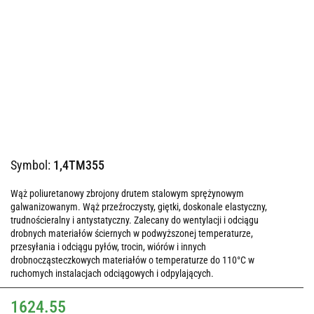
Symbol:
1,4TM355
Wąż poliuretanowy zbrojony drutem stalowym sprężynowym
galwanizowanym. Wąż przeźroczysty, giętki, doskonale elastyczny,
trudnościeralny i antystatyczny. Zalecany do wentylacji i odciągu
drobnych materiałów ściernych w podwyższonej temperaturze,
przesyłania i odciągu pyłów, trocin, wiórów i innych
drobnocząsteczkowych materiałów o temperaturze do 110°C w
ruchomych instalacjach odciągowych i odpylających.
1624.55