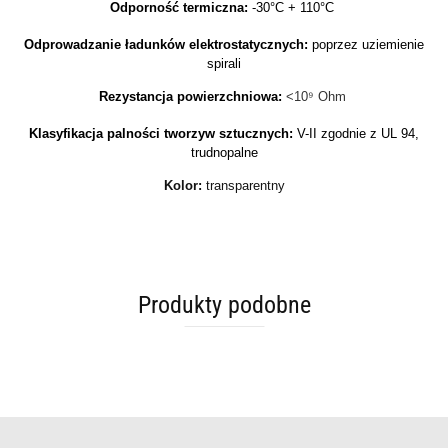
Odporność termiczna:
-30°C + 110°C
Odprowadzanie ładunków elektrostatycznych:
poprzez uziemienie
spirali
Rezystancja powierzchniowa:
<10⁹ Ohm
Klasyfikacja palności tworzyw sztucznych:
V-II zgodnie z UL 94,
trudnopalne
Kolor:
transparentny
Produkty podobne