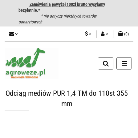
Zamówienia powyżej 100zł brutto wysyłamy
bezpłatnie.*
* nie dotyczy niektórych towarów
gabarytowych
(
0
)
PLN
Zaloguj się
CZK
Zarejestruj się
Dodaj zgłoszenie
EUR
HUF
Odciąg mediów PUR 1,4 TM do 110st 355
mm