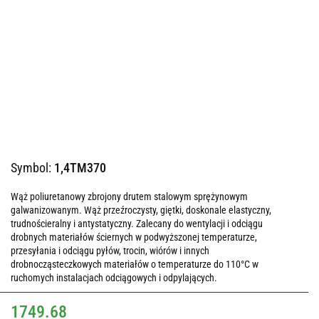
Symbol:
1,4TM370
Wąż poliuretanowy zbrojony drutem stalowym sprężynowym
galwanizowanym. Wąż przeźroczysty, giętki, doskonale elastyczny,
trudnościeralny i antystatyczny. Zalecany do wentylacji i odciągu
drobnych materiałów ściernych w podwyższonej temperaturze,
przesyłania i odciągu pyłów, trocin, wiórów i innych
drobnocząsteczkowych materiałów o temperaturze do 110°C w
ruchomych instalacjach odciągowych i odpylających.
1749.68