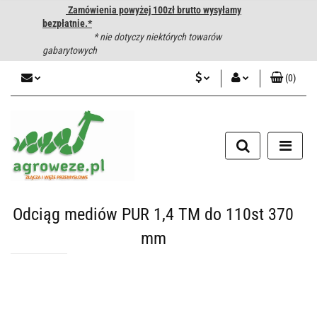
Zamówienia powyżej 100zł brutto wysyłamy
bezpłatnie.*
* nie dotyczy niektórych towarów
gabarytowych
(
0
)
PLN
Zaloguj się
CZK
Zarejestruj się
Dodaj zgłoszenie
EUR
HUF
Odciąg mediów PUR 1,4 TM do 110st 370
mm