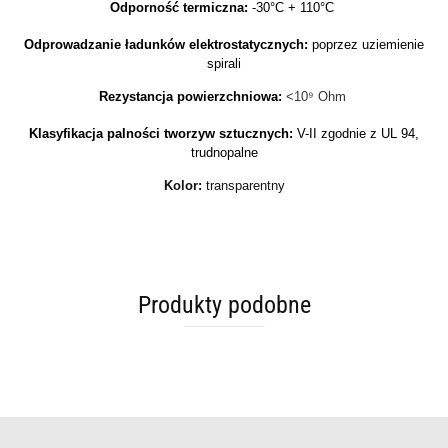
Odporność termiczna:
-30°C + 110°C
Odprowadzanie ładunków elektrostatycznych:
poprzez uziemienie
spirali
Rezystancja powierzchniowa:
<10⁹ Ohm
Klasyfikacja palności tworzyw sztucznych:
V-II zgodnie z UL 94,
trudnopalne
Kolor:
transparentny
Produkty podobne