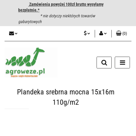
Zamówienia powyżej 100zł brutto wysyłamy
bezpłatnie.*
* nie dotyczy niektórych towarów
gabarytowych
(
0
)
PLN
Zaloguj się
CZK
Zarejestruj się
Dodaj zgłoszenie
EUR
HUF
Plandeka srebrna mocna 15x16m
110g/m2