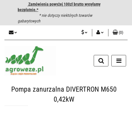
Zamówienia powyżej 100zł brutto wysyłamy
bezpłatnie.*
* nie dotyczy niektórych towarów
gabarytowych
(
0
)
PLN
Zaloguj się
CZK
Zarejestruj się
Dodaj zgłoszenie
EUR
HUF
Pompa zanurzalna DIVERTRON M650
0,42kW