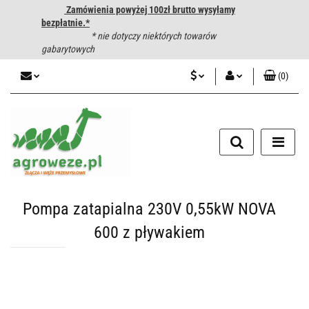
Zamówienia powyżej 100zł brutto wysyłamy
bezpłatnie.*
* nie dotyczy niektórych towarów
gabarytowych
(
0
)
PLN
Zaloguj się
CZK
Zarejestruj się
Dodaj zgłoszenie
EUR
HUF
Pompa zatapialna 230V 0,55kW NOVA
600 z pływakiem