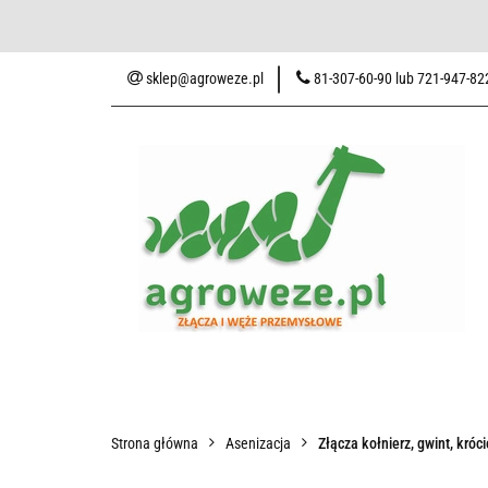
Baza wiedzy
Zaku
sklep@agroweze.pl
81-307-60-90 lub 721-947-82
Wszystkie kategorie
Baza w
Strona główna
Asenizacja
Złącza kołnierz, gwint, króc