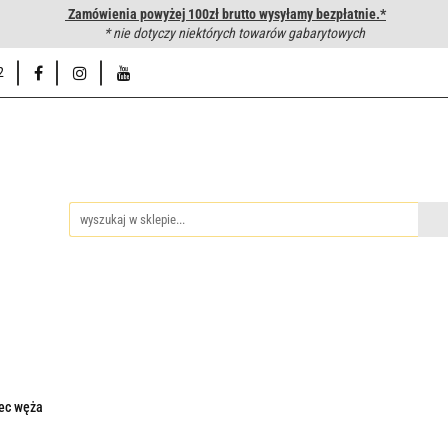
Zamówienia powyżej 100zł brutto wysyłamy bezpłatnie.*
wanie węży hydraulicznych
* nie dotyczy niektórych towarów gabarytowych
Hurtownia
Napisz do nas
Od
2
iedzy
Zakuwanie węży hydraulicznych
Hurtownia
Napisz 
iec węża