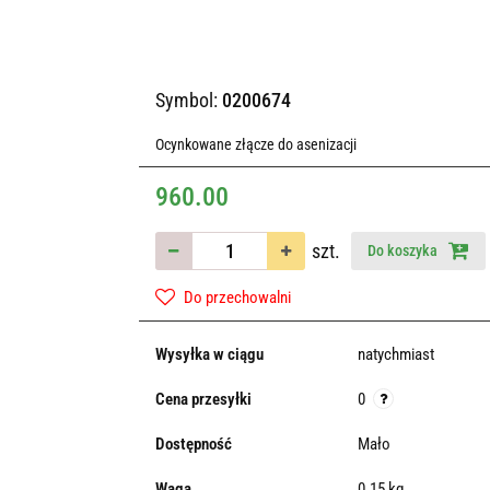
Symbol:
0200674
Ocynkowane złącze do asenizacji
960.00
szt.
Do koszyka
Do przechowalni
Wysyłka w ciągu
natychmiast
Cena przesyłki
0
Dostępność
Mało
Waga
0.15 kg