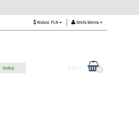
wiedź nas w Lublinie
Waluta:
PLN
Strefa klienta
PLN
Zaloguj się
CZK
Zarejestruj się
EUR
Dodaj zgłoszenie
HUF
0,00 zł
0
do nas
Odwiedź nas w Lublinie