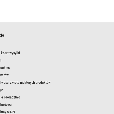
cje
 koszt wysyłki
n
cookies
owarów
iwości zwrotu niektórych produktów
je
je i doradztwo
 hurtowa
 firmy MAPA