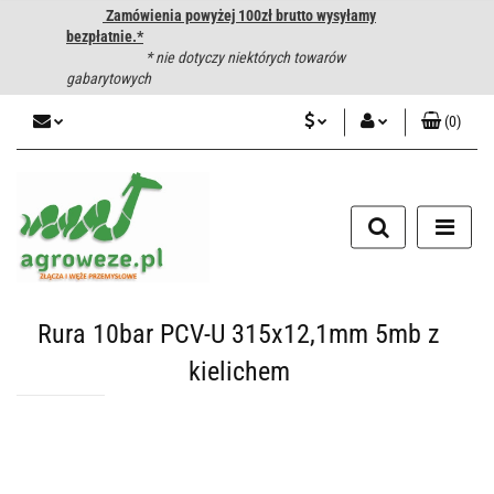
Zamówienia powyżej 100zł brutto wysyłamy
bezpłatnie.*
* nie dotyczy niektórych towarów
gabarytowych
(
0
)
PLN
Zaloguj się
CZK
Zarejestruj się
Dodaj zgłoszenie
EUR
HUF
Rura 10bar PCV-U 315x12,1mm 5mb z
kielichem