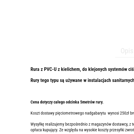
Opis
Rura z PVC-U z kielichem, do klejonych systemów ci
Rury tego typu są używane w instalacjach sanitarnyc
Cena dotyczy całego odcinka 5metrów rury.
Koszt dostawy pięciometrowego nadgabarytu wynosi 250zł brutt
Wysyłkę realizujemy bezpośrednio z magazynów dostawcy, z te
opłaca kupujący. Ze względu na wysokie koszty przesyłki zwro