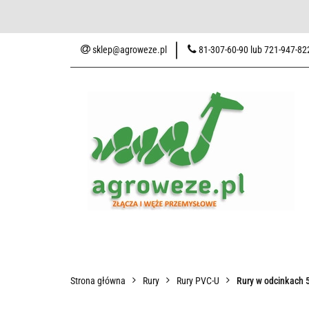
Baza wiedzy
Zaku
sklep@agroweze.pl
81-307-60-90 lub 721-947-82
Wszystkie kategorie
Baza w
Strona główna
Rury
Rury PVC-U
Rury w odcinkach 