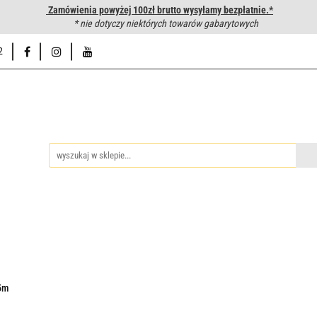
Zamówienia powyżej 100zł brutto wysyłamy bezpłatnie.*
wanie węży hydraulicznych
* nie dotyczy niektórych towarów gabarytowych
Hurtownia
Napisz do nas
Od
2
iedzy
Zakuwanie węży hydraulicznych
Hurtownia
Napisz 
5m