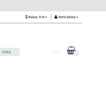
wiedź nas w Lublinie
Waluta:
PLN
Strefa klienta
PLN
Zaloguj się
CZK
Zarejestruj się
EUR
Dodaj zgłoszenie
HUF
0,00 zł
0
do nas
Odwiedź nas w Lublinie