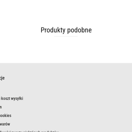
Produkty podobne
cje
 koszt wysyłki
n
cookies
owarów