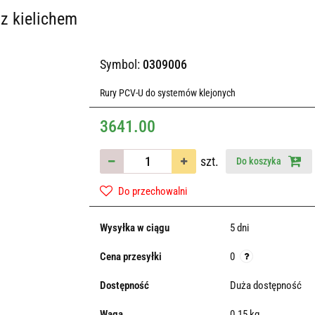
z kielichem
Symbol:
0309006
Rury PCV-U do systemów klejonych
3641.00
szt.
Do koszyka
Do przechowalni
Wysyłka w ciągu
5 dni
Cena przesyłki
0
Dostępność
Duża dostępność
Waga
0.15 kg