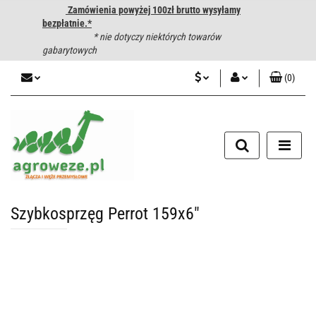
Zamówienia powyżej 100zł brutto wysyłamy
bezpłatnie.*
* nie dotyczy niektórych towarów
gabarytowych
(
0
)
PLN
Zaloguj się
CZK
Zarejestruj się
Dodaj zgłoszenie
EUR
HUF
Szybkosprzęg Perrot 159x6"