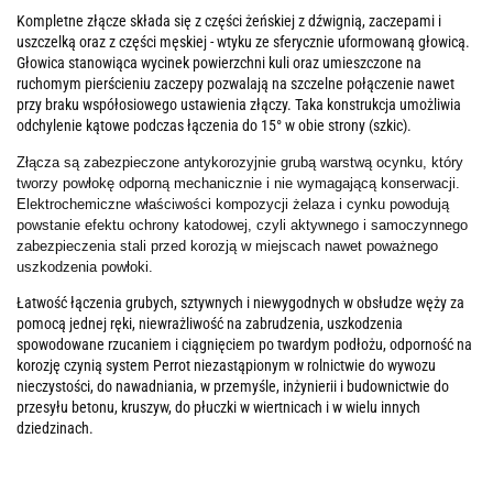
Kompletne złącze składa się z części żeńskiej z dźwignią, zaczepami i
uszczelką oraz z części męskiej - wtyku ze sferycznie uformowaną głowicą.
G
łowica
stanowiąca wycinek powierzchni kuli oraz umieszczone na
ruchomym pierścieniu zaczepy pozwalają na szczelne połączenie nawet
przy braku współosiowego ustawienia złączy. Taka konstrukcja umożliwia
odchylenie kątowe podczas łączenia do 15° w obie strony (szkic).
Złącza są zabezpieczone antykorozyjnie grubą warstwą ocynku, który
tworzy powłokę odporną mechanicznie i nie wymagającą konserwacji.
Elektrochemiczne właściwości kompozycji żelaza i cynku powodują
powstanie efektu ochrony katodowej, czyli aktywnego i samoczynnego
zabezpieczenia stali przed korozją w miejscach nawet poważnego
uszkodzenia powłoki.
Łatwość łączenia grubych, sztywnych i niewygodnych w obsłudze węży za
pomocą jednej ręki, niewrażliwość na zabrudzenia, uszkodzenia
spowodowane rzucaniem i ciągnięciem po twardym podłożu, odporność na
korozję czynią system Perrot niezastąpionym w rolnictwie do wywozu
nieczystości, do nawadniania, w przemyśle, inżynierii i budownictwie do
przesyłu betonu, kruszyw, do płuczki w wiertnicach i w wielu innych
dziedzinach.