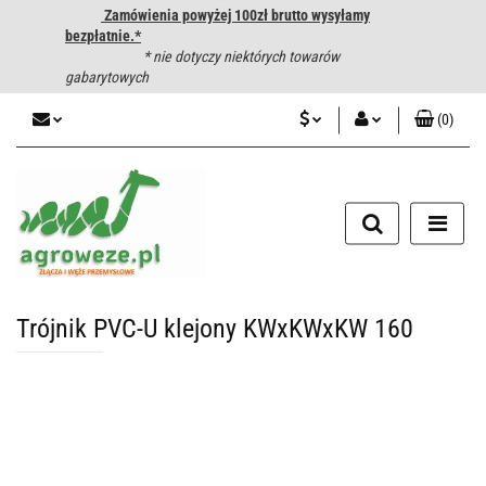
Zamówienia powyżej 100zł brutto wysyłamy
bezpłatnie.*
* nie dotyczy niektórych towarów
gabarytowych
(
0
)
PLN
Zaloguj się
CZK
Zarejestruj się
Dodaj zgłoszenie
EUR
HUF
Trójnik PVC-U klejony KWxKWxKW 160