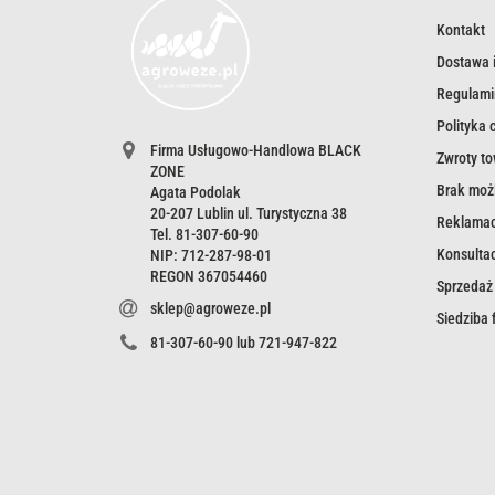
Kontakt
Dostawa i
Regulami
Polityka 
Firma Usługowo-Handlowa BLACK
Zwroty t
ZONE
Brak możl
Agata Podolak
20-207 Lublin ul. Turystyczna 38
Reklamac
Tel. 81-307-60-90
Konsultac
NIP: 712-287-98-01
REGON 367054460
Sprzedaż
sklep@agroweze.pl
Siedziba
81-307-60-90 lub 721-947-822