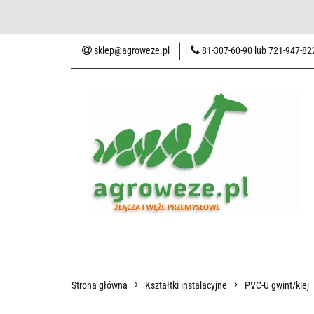
Baza wiedzy
Zaku
sklep@agroweze.pl
81-307-60-90 lub 721-947-82
Wszystkie kategorie
Baza w
Strona główna
Kształtki instalacyjne
PVC-U gwint/klej