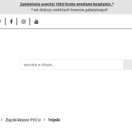
Zamówienia powyżej 100zł brutto wysyłamy bezpłatnie.*
wanie węży hydraulicznych
* nie dotyczy niektórych towarów gabarytowych
Hurtownia
Napisz do nas
Od
2
iedzy
Zakuwanie węży hydraulicznych
Hurtownia
Napisz 
Złączki klejone PVC-U
Trójniki