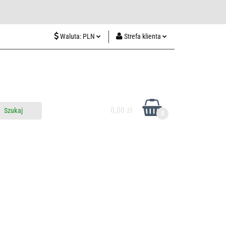
wiedź nas w Lublinie
Waluta:
PLN
Strefa klienta
PLN
Zaloguj się
CZK
Zarejestruj się
EUR
Dodaj zgłoszenie
HUF
0,00 zł
0
do nas
Odwiedź nas w Lublinie