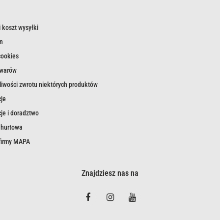
 koszt wysyłki
n
cookies
owarów
iwości zwrotu niektórych produktów
je
je i doradztwo
 hurtowa
 firmy MAPA
Znajdziesz nas na