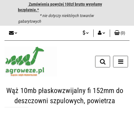
Zamówienia powyżej 100zł brutto wysyłamy
bezpłatnie.*
* nie dotyczy niektórych towarów
gabarytowych
(
0
)
PLN
Zaloguj się
CZK
Zarejestruj się
Dodaj zgłoszenie
EUR
HUF
Wąż 10mb płaskowzwijalny fi 152mm do
deszczowni szpulowych, powietrza