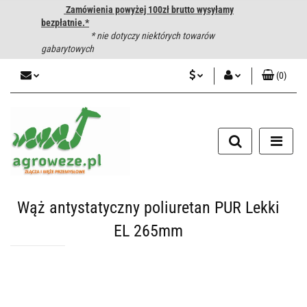
Zamówienia powyżej 100zł brutto wysyłamy
bezpłatnie.*
* nie dotyczy niektórych towarów
gabarytowych
(
0
)
PLN
Zaloguj się
CZK
Zarejestruj się
Dodaj zgłoszenie
EUR
HUF
Wąż antystatyczny poliuretan PUR Lekki
EL 265mm