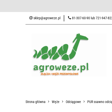
Baza wiedzy
Zaku
sklep@agroweze.pl
81-307-60-90 lub 721-947-82
Wszystkie kategorie
Baza w
Strona główna
Węże
Odciągowe
PUR ssawno odcią