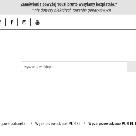
Zamówienia powyżej 100zł brutto wysyłamy bezpłatnie.*
wanie węży hydraulicznych
* nie dotyczy niektórych towarów gabarytowych
Hurtownia
Napisz do nas
Od
2
iedzy
Zakuwanie węży hydraulicznych
Hurtownia
Napisz 
gowe poliuretan
Węże przewodzące PUR EL
Węże przewodzące PUR EL l