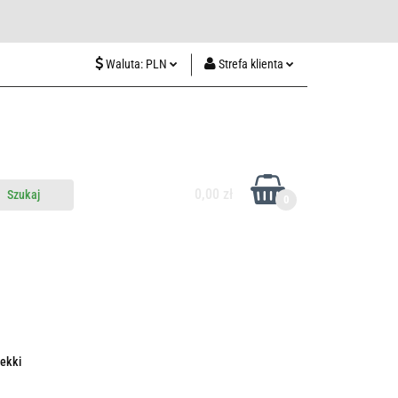
wiedź nas w Lublinie
Waluta:
PLN
Strefa klienta
PLN
Zaloguj się
CZK
Zarejestruj się
EUR
Dodaj zgłoszenie
HUF
0,00 zł
0
do nas
Odwiedź nas w Lublinie
ekki