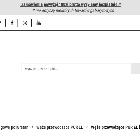
Zamówienia powyżej 100zł brutto wysyłamy bezpłatnie.*
wanie węży hydraulicznych
* nie dotyczy niektórych towarów gabarytowych
Hurtownia
Napisz do nas
Od
2
iedzy
Zakuwanie węży hydraulicznych
Hurtownia
Napisz 
gowe poliuretan
Węże przewodzące PUR EL
Węże przewodzące PUR EL l