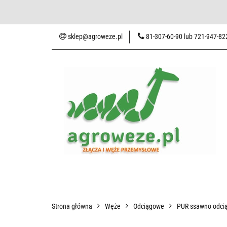
Baza wiedzy
Zaku
sklep@agroweze.pl
81-307-60-90 lub 721-947-82
Wszystkie kategorie
Baza w
Strona główna
Węże
Odciągowe
PUR ssawno odcią