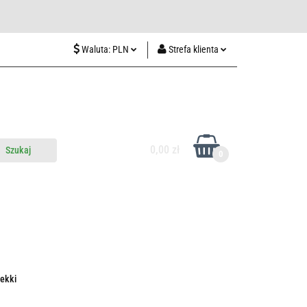
wiedź nas w Lublinie
Waluta:
PLN
Strefa klienta
PLN
Zaloguj się
CZK
Zarejestruj się
EUR
Dodaj zgłoszenie
HUF
0,00 zł
0
do nas
Odwiedź nas w Lublinie
ekki