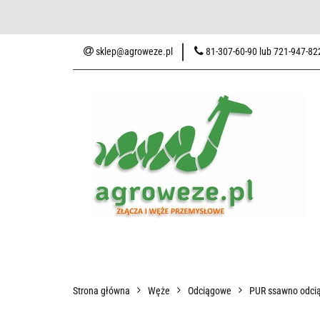
Baza wiedzy
Zaku
sklep@agroweze.pl
81-307-60-90 lub 721-947-82
Wszystkie kategorie
Baza w
Strona główna
Węże
Odciągowe
PUR ssawno odcią