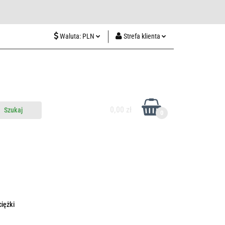
wiedź nas w Lublinie
Waluta:
PLN
Strefa klienta
PLN
Zaloguj się
CZK
Zarejestruj się
EUR
Dodaj zgłoszenie
HUF
0,00 zł
0
do nas
Odwiedź nas w Lublinie
iężki