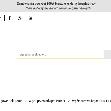
Zamówienia powyżej 100zł brutto wysyłamy bezpłatnie.*
wanie węży hydraulicznych
* nie dotyczy niektórych towarów gabarytowych
Hurtownia
Napisz do nas
Od
2
iedzy
Zakuwanie węży hydraulicznych
Hurtownia
Napisz 
gowe poliuretan
Węże przewodzące PUR EL
Węże przewodzące PUR EL c