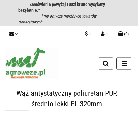
Zamówienia powyżej 100zł brutto wysyłamy
bezpłatnie.*
* nie dotyczy niektórych towarów
gabarytowych
(
0
)
PLN
Zaloguj się
CZK
Zarejestruj się
Dodaj zgłoszenie
EUR
HUF
Wąż antystatyczny poliuretan PUR
średnio lekki EL 320mm