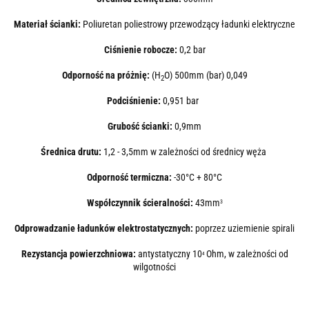
Materiał ścianki:
Poliuretan poliestrowy przewodzący ładunki elektryczne
Ciśnienie robocze:
0,2 bar
Odporność na próżnię:
(H
O) 500mm (bar) 0,049
2
Podciśnienie:
0,951 bar
Grubość ścianki:
0,9mm
Średnica drutu:
1,2 - 3,5mm w zależności od średnicy węża
Odporność termiczna:
-30°C + 80°C
Współczynnik ścieralności:
43
mm
3
Odprowadzanie ładunków elektrostatycznych:
poprzez uziemienie spirali
Rezystancja powierzchniowa:
antystatyczny 10
Ohm, w zależności od
4
wilgotności