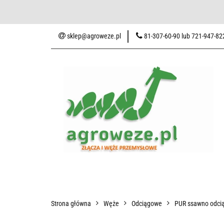
Baza wiedzy
Zaku
sklep@agroweze.pl
81-307-60-90 lub 721-947-82
Wszystkie kategorie
Baza w
Strona główna
Węże
Odciągowe
PUR ssawno odcią