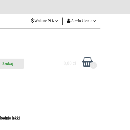
wiedź nas w Lublinie
Waluta:
PLN
Strefa klienta
PLN
Zaloguj się
CZK
Zarejestruj się
EUR
Dodaj zgłoszenie
HUF
0,00 zł
0
do nas
Odwiedź nas w Lublinie
rednio lekki