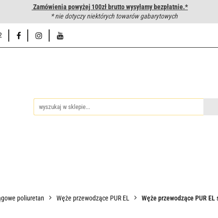
Zamówienia powyżej 100zł brutto wysyłamy bezpłatnie.*
wanie węży hydraulicznych
* nie dotyczy niektórych towarów gabarytowych
Hurtownia
Napisz do nas
Od
2
iedzy
Zakuwanie węży hydraulicznych
Hurtownia
Napisz 
gowe poliuretan
Węże przewodzące PUR EL
Węże przewodzące PUR EL ś