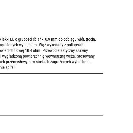
ki EL o grubości ścianki 0,9 mm do odciągu wiór, trocin,
zagrożonych wybuchem. Wąż wykonany z poliuretanu
powierzchniowej 10 4 ohm. Przewód elastyczny ssawny
 i wygładzoną powierzchnię wewnętrzną węża. Stosowany
cjach przemysłowych w strefach zagrożonych wybuchem.
e spirali.