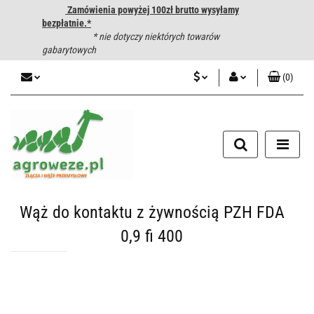
Zamówienia powyżej 100zł brutto wysyłamy
bezpłatnie.*
* nie dotyczy niektórych towarów
gabarytowych
(
0
)
PLN
Zaloguj się
CZK
Zarejestruj się
Dodaj zgłoszenie
EUR
HUF
Wąż do kontaktu z żywnością PZH FDA
0,9 fi 400