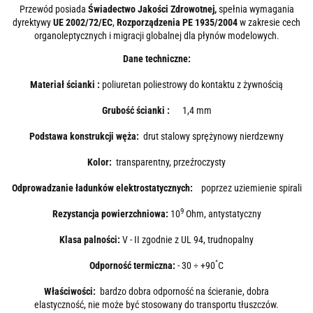
Przewód posiada
Świadectwo Jakości Zdrowotnej,
spełnia wymagania
dyrektywy
UE 2002/72/EC
,
Rozporządzenia PE 1935/2004
w zakresie cech
organoleptycznych i migracji globalnej dla płynów modelowych.
Dane techniczne:
Materiał ścianki :
poliuretan poliestrowy do kontaktu z żywnością
Grubość ścianki :
1,4 mm
Podstawa konstrukcji węża:
drut stalowy sprężynowy nierdzewny
Kolor:
transparentny, przeźroczysty
Odprowadzanie ładunków elektrostatycznych:
poprzez uziemienie spirali
9
Rezystancja powierzchniowa:
10
Ohm, antystatyczny
Klasa palności:
V - II zgodnie z UL 94, trudnopalny
°
Odporność termiczna:
- 30 ÷ +90
C
Właściwości:
bardzo dobra odporność na ścieranie, dobra
elastyczność, nie może być stosowany do transportu tłuszczów.