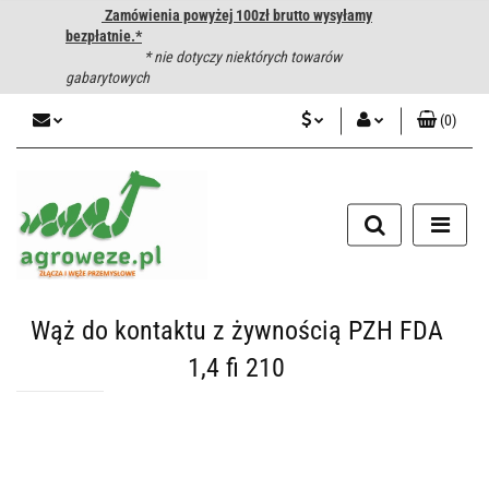
Zamówienia powyżej 100zł brutto wysyłamy
bezpłatnie.*
* nie dotyczy niektórych towarów
gabarytowych
(
0
)
PLN
Zaloguj się
CZK
Zarejestruj się
Dodaj zgłoszenie
EUR
HUF
Wąż do kontaktu z żywnością PZH FDA
1,4 fi 210