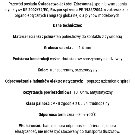
Przewód posiada
Świadectwo Jakości Zdrowotnej,
spełnia wymagania
dyrektywy
UE 2002/72/EC
,
Rozporządzenia PE 1935/2004
w zakresie cech
organoleptycznych i migracji globalnej dla płynów modelowych.
Dane techniczne:
Materiał ścianki :
poliuretan poliestrowy do kontaktu z żywnością
Grubość ścianki :
1,4 mm
Podstawa konstrukcji węża:
drut stalowy sprężynowy nierdzewny
Kolor:
transparentny, przeźroczysty
Odprowadzanie ładunków elektrostatycznych:
poprzez uziemienie spirali
9
Rezystancja powierzchniowa:
10
Ohm, antystatyczny
Klasa palności:
V - II zgodnie z UL 94, trudnopalny
°
Odporność termiczna:
- 30 ÷ +90
C
Właściwości:
bardzo dobra odporność na ścieranie, dobra
elastyczność, nie może być stosowany do transportu tłuszczów.