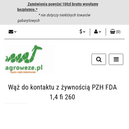
Zamówienia powyżej 100zł brutto wysyłamy
bezpłatnie.*
* nie dotyczy niektórych towarów
gabarytowych
(
0
)
PLN
Zaloguj się
CZK
Zarejestruj się
Dodaj zgłoszenie
EUR
HUF
Wąż do kontaktu z żywnością PZH FDA
1,4 fi 260