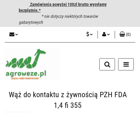
Zamówienia powyżej 100zł brutto wysyłamy
bezpłatnie.*
* nie dotyczy niektórych towarów
gabarytowych
(
0
)
PLN
Zaloguj się
CZK
Zarejestruj się
Dodaj zgłoszenie
EUR
HUF
Wąż do kontaktu z żywnością PZH FDA
1,4 fi 355