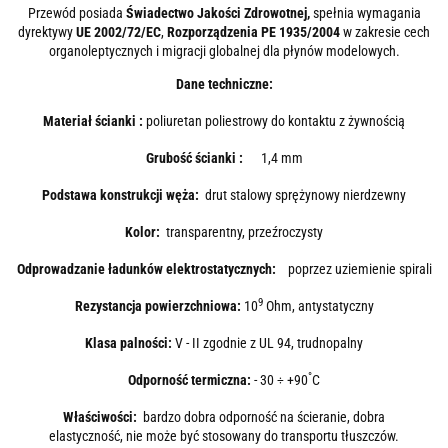
Przewód posiada
Świadectwo Jakości Zdrowotnej,
spełnia wymagania
dyrektywy
UE 2002/72/EC
,
Rozporządzenia PE 1935/2004
w zakresie cech
organoleptycznych i migracji globalnej dla płynów modelowych.
Dane techniczne:
Materiał ścianki :
poliuretan poliestrowy do kontaktu z żywnością
Grubość ścianki :
1,4 mm
Podstawa konstrukcji węża:
drut stalowy sprężynowy nierdzewny
Kolor:
transparentny, przeźroczysty
Odprowadzanie ładunków elektrostatycznych:
poprzez uziemienie spirali
9
Rezystancja powierzchniowa:
10
Ohm, antystatyczny
Klasa palności:
V - II zgodnie z UL 94, trudnopalny
°
Odporność termiczna:
- 30 ÷ +90
C
Właściwości:
bardzo dobra odporność na ścieranie, dobra
elastyczność, nie może być stosowany do transportu tłuszczów.