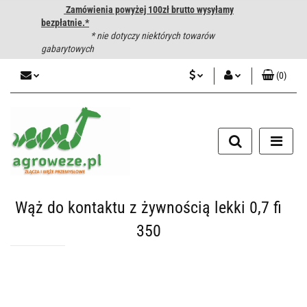
Zamówienia powyżej 100zł brutto wysyłamy
bezpłatnie.*
* nie dotyczy niektórych towarów
gabarytowych
(
0
)
PLN
Zaloguj się
CZK
Zarejestruj się
Dodaj zgłoszenie
EUR
HUF
Wąż do kontaktu z żywnością lekki 0,7 fi
350