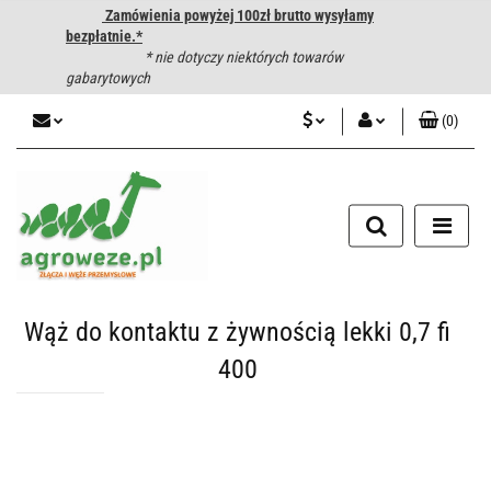
Zamówienia powyżej 100zł brutto wysyłamy
bezpłatnie.*
* nie dotyczy niektórych towarów
gabarytowych
(
0
)
PLN
Zaloguj się
CZK
Zarejestruj się
Dodaj zgłoszenie
EUR
HUF
Wąż do kontaktu z żywnością lekki 0,7 fi
400