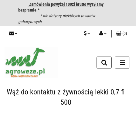
Zamówienia powyżej 100zł brutto wysyłamy
bezpłatnie.*
* nie dotyczy niektórych towarów
gabarytowych
(
0
)
PLN
Zaloguj się
CZK
Zarejestruj się
Dodaj zgłoszenie
EUR
HUF
Wąż do kontaktu z żywnością lekki 0,7 fi
500