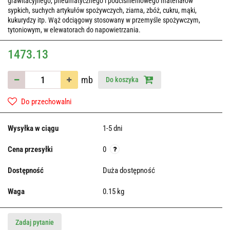
grawitacyjnego, pneumatycznego i podciśnieniowego materiałów
sypkich, suchych artykułów spożywczych, ziarna, zbóż, cukru, mąki,
kukurydzy itp. Wąż odciągowy stosowany w przemyśle spożywczym,
tytoniowym, w elewatorach do napowietrzania.
1473.13
mb
Do koszyka
Do przechowalni
Wysyłka w ciągu
1-5 dni
Cena przesyłki
0
Dostępność
Duża dostępność
Waga
0.15 kg
Zadaj pytanie