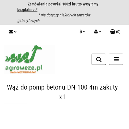
Zamówienia powyżej 100zł brutto wysyłamy
bezpłatnie.*
* nie dotyczy niektórych towarów
gabarytowych
(
0
)
PLN
Zaloguj się
CZK
Zarejestruj się
Dodaj zgłoszenie
EUR
HUF
Wąż do pomp betonu DN 100 4m zakuty
x1