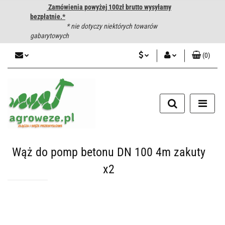
Zamówienia powyżej 100zł brutto wysyłamy
bezpłatnie.*
* nie dotyczy niektórych towarów
gabarytowych
(
0
)
PLN
Zaloguj się
CZK
Zarejestruj się
Dodaj zgłoszenie
EUR
HUF
Wąż do pomp betonu DN 100 4m zakuty
x2