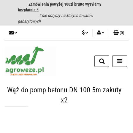
Zamówienia powyżej 100zł brutto wysyłamy
bezpłatnie.*
* nie dotyczy niektórych towarów
gabarytowych
(
0
)
PLN
Zaloguj się
CZK
Zarejestruj się
Dodaj zgłoszenie
EUR
HUF
Wąż do pomp betonu DN 100 5m zakuty
x2