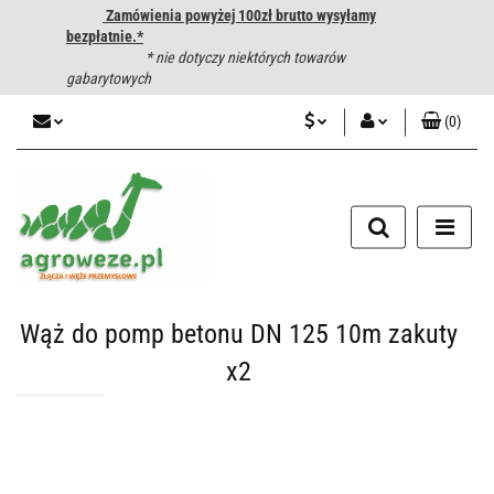
Zamówienia powyżej 100zł brutto wysyłamy
bezpłatnie.*
* nie dotyczy niektórych towarów
gabarytowych
(
0
)
PLN
Zaloguj się
CZK
Zarejestruj się
Dodaj zgłoszenie
EUR
HUF
Wąż do pomp betonu DN 125 10m zakuty
x2