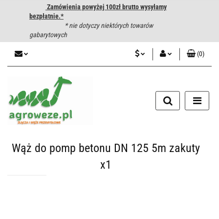
Zamówienia powyżej 100zł brutto wysyłamy
bezpłatnie.*
* nie dotyczy niektórych towarów
gabarytowych
(
0
)
PLN
Zaloguj się
CZK
Zarejestruj się
Dodaj zgłoszenie
EUR
HUF
Wąż do pomp betonu DN 125 5m zakuty
x1