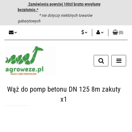
Zamówienia powyżej 100zł brutto wysyłamy
bezpłatnie.*
* nie dotyczy niektórych towarów
gabarytowych
(
0
)
PLN
Zaloguj się
CZK
Zarejestruj się
Dodaj zgłoszenie
EUR
HUF
Wąż do pomp betonu DN 125 8m zakuty
x1