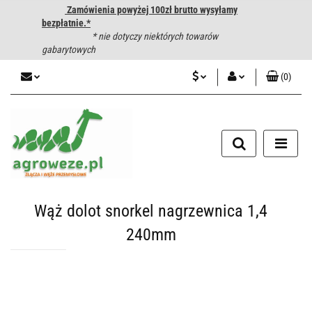
Zamówienia powyżej 100zł brutto wysyłamy
bezpłatnie.*
* nie dotyczy niektórych towarów
gabarytowych
(
0
)
PLN
Zaloguj się
CZK
Zarejestruj się
Dodaj zgłoszenie
EUR
HUF
Wąż dolot snorkel nagrzewnica 1,4
240mm