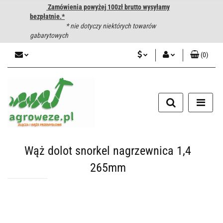
Zamówienia powyżej 100zł brutto wysyłamy
bezpłatnie.*
* nie dotyczy niektórych towarów
gabarytowych
(
0
)
PLN
Zaloguj się
CZK
Zarejestruj się
Dodaj zgłoszenie
EUR
HUF
Wąż dolot snorkel nagrzewnica 1,4
265mm