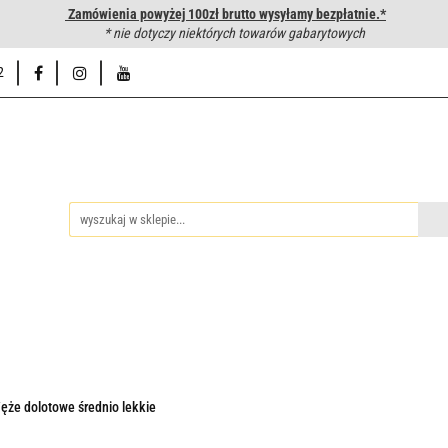
Zamówienia powyżej 100zł brutto wysyłamy bezpłatnie.*
wanie węży hydraulicznych
* nie dotyczy niektórych towarów gabarytowych
Hurtownia
Napisz do nas
Od
2
iedzy
Zakuwanie węży hydraulicznych
Hurtownia
Napisz 
ęże dolotowe średnio lekkie