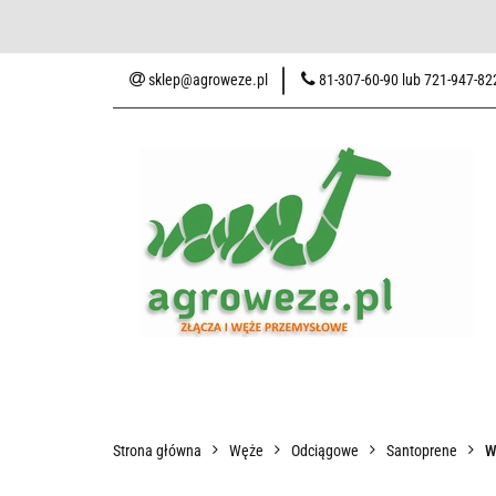
Baza wiedzy
Zaku
sklep@agroweze.pl
81-307-60-90 lub 721-947-82
Wszystkie kategorie
Baza w
Strona główna
Węże
Odciągowe
Santoprene
W