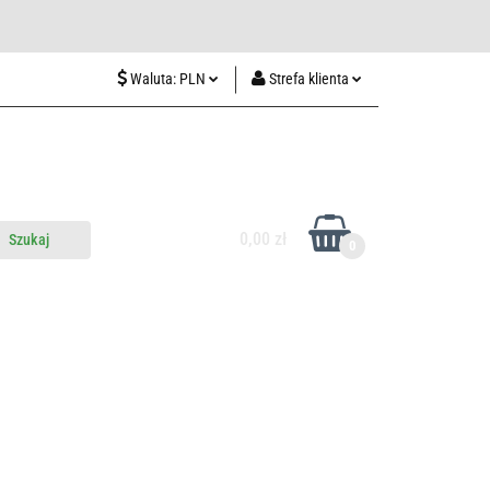
wiedź nas w Lublinie
Waluta:
PLN
Strefa klienta
PLN
Zaloguj się
CZK
Zarejestruj się
EUR
Dodaj zgłoszenie
HUF
0,00 zł
0
do nas
Odwiedź nas w Lublinie