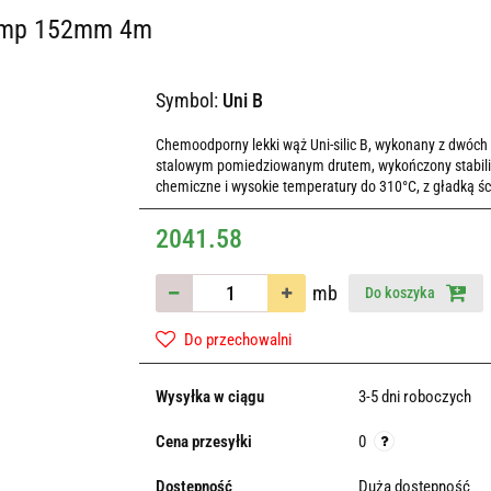
temp 152mm 4m
Symbol:
Uni B
Chemoodporny lekki wąż Uni-silic B, wykonany z dwóch w
stalowym pomiedziowanym drutem, wykończony stabiliz
chemiczne i wysokie temperatury do 310°C, z gładką ś
2041.58
mb
Do koszyka
Do przechowalni
Wysyłka w ciągu
3-5 dni roboczych
Cena przesyłki
0
Dostępność
Duża dostępność