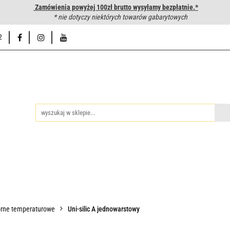
Zamówienia powyżej 100zł brutto wysyłamy bezpłatnie.*
wanie węży hydraulicznych
* nie dotyczy niektórych towarów gabarytowych
Hurtownia
Napisz do nas
Od
2
iedzy
Zakuwanie węży hydraulicznych
Hurtownia
Napisz 
rne temperaturowe
Uni-silic A jednowarstowy