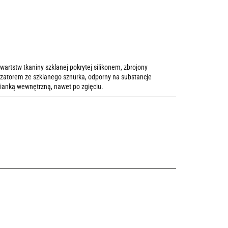
artstw tkaniny szklanej pokrytej silikonem, zbrojony
atorem ze szklanego sznurka, odporny na substancje
cianką wewnętrzną, nawet po zgięciu.