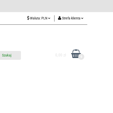
wiedź nas w Lublinie
Waluta:
PLN
Strefa klienta
PLN
Zaloguj się
CZK
Zarejestruj się
EUR
Dodaj zgłoszenie
HUF
0,00 zł
0
do nas
Odwiedź nas w Lublinie