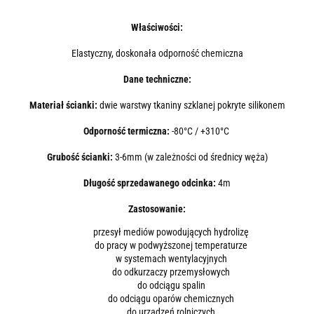
Właściwości:
Elastyczny, doskonała odporność chemiczna
Dane techniczne:
Materiał ścianki:
dwie warstwy tkaniny szklanej pokryte silikonem
Odporność termiczna:
-80°C / +310°C
Grubość ścianki:
3-6mm (w zależności od średnicy węża)
Długość sprzedawanego odcinka:
4m
Zastosowanie:
przesył mediów powodujących hydrolizę
do pracy w podwyższonej temperaturze
w systemach wentylacyjnych
do odkurzaczy przemysłowych
do odciągu spalin
do odciągu oparów chemicznych
do urządzeń rolniczych