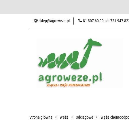
Baza wiedzy
Zaku
sklep@agroweze.pl
81-307-60-90 lub 721-947-82
Wszystkie kategorie
Baza w
Strona główna
Węże
Odciągowe
Węże chemoodpo