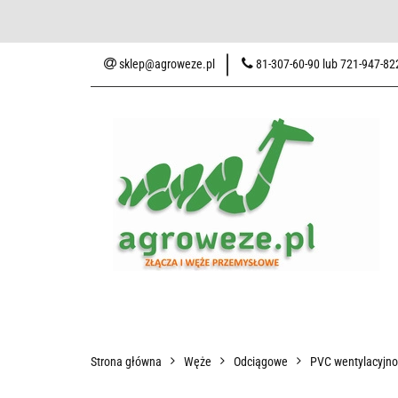
Baza wiedzy
Zaku
sklep@agroweze.pl
81-307-60-90 lub 721-947-82
Wszystkie kategorie
Baza w
Strona główna
Węże
Odciągowe
PVC wentylacyjn