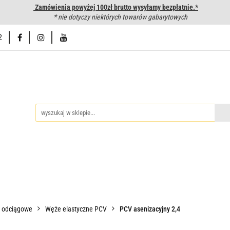
Zamówienia powyżej 100zł brutto wysyłamy bezpłatnie.*
wanie węży hydraulicznych
* nie dotyczy niektórych towarów gabarytowych
Hurtownia
Napisz do nas
Od
2
iedzy
Zakuwanie węży hydraulicznych
Hurtownia
Napisz 
o odciągowe
Węże elastyczne PCV
PCV asenizacyjny 2,4