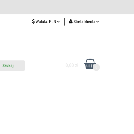
wiedź nas w Lublinie
Waluta:
PLN
Strefa klienta
PLN
Zaloguj się
CZK
Zarejestruj się
EUR
Dodaj zgłoszenie
HUF
0,00 zł
0
do nas
Odwiedź nas w Lublinie