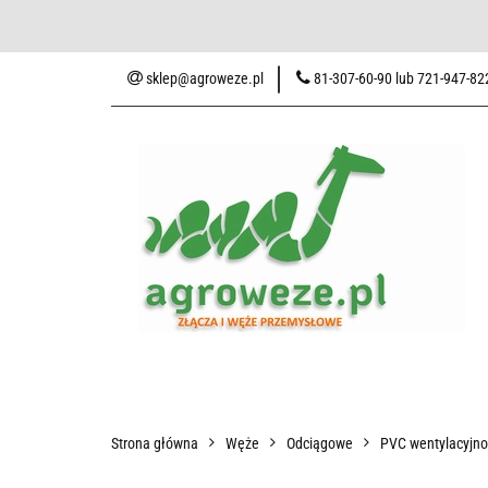
Baza wiedzy
Zaku
sklep@agroweze.pl
81-307-60-90 lub 721-947-82
Wszystkie kategorie
Baza w
Strona główna
Węże
Odciągowe
PVC wentylacyjn