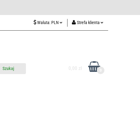
wiedź nas w Lublinie
Waluta:
PLN
Strefa klienta
PLN
Zaloguj się
CZK
Zarejestruj się
EUR
Dodaj zgłoszenie
HUF
0,00 zł
0
do nas
Odwiedź nas w Lublinie