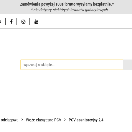
Zamówienia powyżej 100zł brutto wysyłamy bezpłatnie.*
wanie węży hydraulicznych
* nie dotyczy niektórych towarów gabarytowych
Hurtownia
Napisz do nas
Od
2
iedzy
Zakuwanie węży hydraulicznych
Hurtownia
Napisz 
o odciągowe
Węże elastyczne PCV
PCV asenizacyjny 2,4