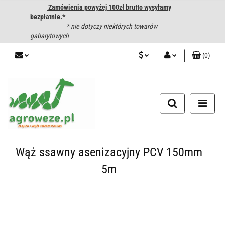
Zamówienia powyżej 100zł brutto wysyłamy
bezpłatnie.*
* nie dotyczy niektórych towarów
gabarytowych
(
0
)
PLN
Zaloguj się
CZK
Zarejestruj się
Dodaj zgłoszenie
EUR
HUF
Wąż ssawny asenizacyjny PCV 150mm
5m