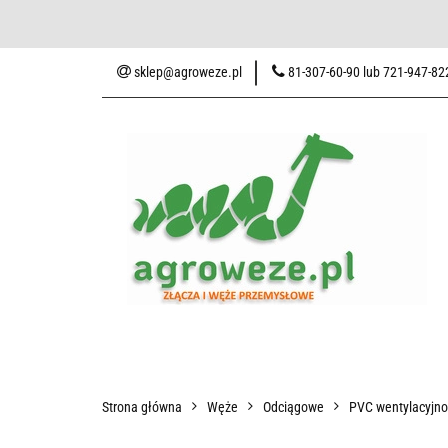
Baza wiedzy
Zaku
sklep@agroweze.pl
81-307-60-90 lub 721-947-82
Wszystkie kategorie
Baza w
Strona główna
Węże
Odciągowe
PVC wentylacyjn