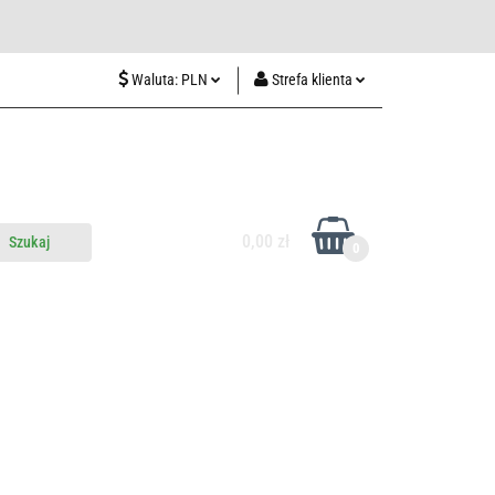
wiedź nas w Lublinie
Waluta:
PLN
Strefa klienta
PLN
Zaloguj się
CZK
Zarejestruj się
EUR
Dodaj zgłoszenie
HUF
0,00 zł
0
do nas
Odwiedź nas w Lublinie