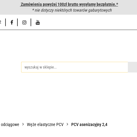
Zamówienia powyżej 100zł brutto wysyłamy bezpłatnie.*
wanie węży hydraulicznych
* nie dotyczy niektórych towarów gabarytowych
Hurtownia
Napisz do nas
Od
2
iedzy
Zakuwanie węży hydraulicznych
Hurtownia
Napisz 
o odciągowe
Węże elastyczne PCV
PCV asenizacyjny 2,4