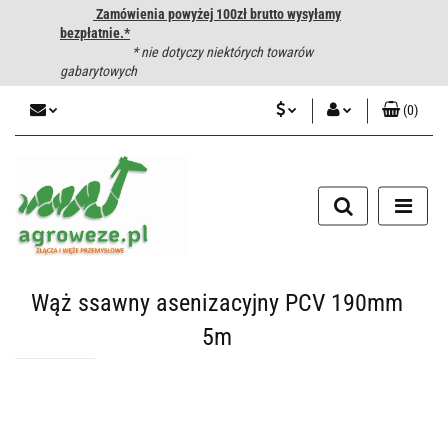
Zamówienia powyżej 100zł brutto wysyłamy
bezpłatnie.*
* nie dotyczy niektórych towarów
gabarytowych
(
0
)
PLN
Zaloguj się
CZK
Zarejestruj się
Dodaj zgłoszenie
EUR
HUF
Wąż ssawny asenizacyjny PCV 190mm
5m