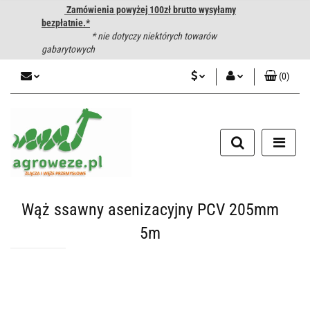
Zamówienia powyżej 100zł brutto wysyłamy
bezpłatnie.*
* nie dotyczy niektórych towarów
gabarytowych
(
0
)
PLN
Zaloguj się
CZK
Zarejestruj się
Dodaj zgłoszenie
EUR
HUF
Wąż ssawny asenizacyjny PCV 205mm
5m