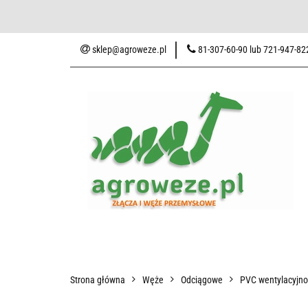
Baza wiedzy
Zaku
sklep@agroweze.pl
81-307-60-90 lub 721-947-82
Wszystkie kategorie
Baza w
Strona główna
Węże
Odciągowe
PVC wentylacyjn