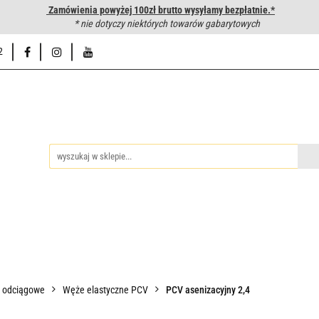
Zamówienia powyżej 100zł brutto wysyłamy bezpłatnie.*
wanie węży hydraulicznych
* nie dotyczy niektórych towarów gabarytowych
Hurtownia
Napisz do nas
Od
2
iedzy
Zakuwanie węży hydraulicznych
Hurtownia
Napisz 
o odciągowe
Węże elastyczne PCV
PCV asenizacyjny 2,4