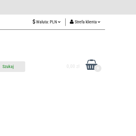
wiedź nas w Lublinie
Waluta:
PLN
Strefa klienta
PLN
Zaloguj się
CZK
Zarejestruj się
EUR
Dodaj zgłoszenie
HUF
0,00 zł
0
do nas
Odwiedź nas w Lublinie