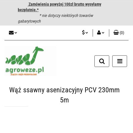
Zamówienia powyżej 100zł brutto wysyłamy
bezpłatnie.*
* nie dotyczy niektórych towarów
gabarytowych
(
0
)
PLN
Zaloguj się
CZK
Zarejestruj się
Dodaj zgłoszenie
EUR
HUF
Wąż ssawny asenizacyjny PCV 230mm
5m