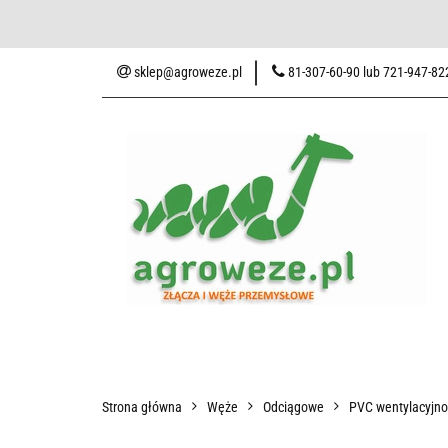
Baza wiedzy
Zaku
sklep@agroweze.pl
81-307-60-90 lub 721-947-82
Wszystkie kategorie
Baza w
Strona główna
Węże
Odciągowe
PVC wentylacyjn