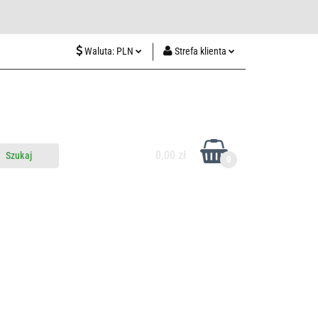
wiedź nas w Lublinie
Waluta:
PLN
Strefa klienta
PLN
Zaloguj się
CZK
Zarejestruj się
EUR
Dodaj zgłoszenie
HUF
0,00 zł
0
do nas
Odwiedź nas w Lublinie