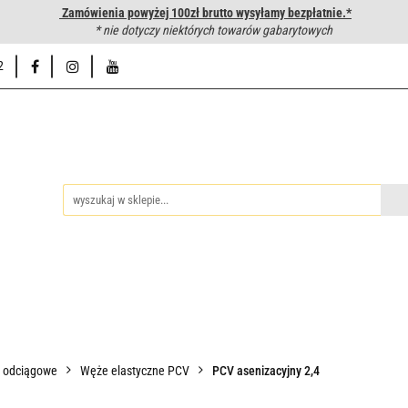
Zamówienia powyżej 100zł brutto wysyłamy bezpłatnie.*
wanie węży hydraulicznych
* nie dotyczy niektórych towarów gabarytowych
Hurtownia
Napisz do nas
Od
2
iedzy
Zakuwanie węży hydraulicznych
Hurtownia
Napisz 
o odciągowe
Węże elastyczne PCV
PCV asenizacyjny 2,4