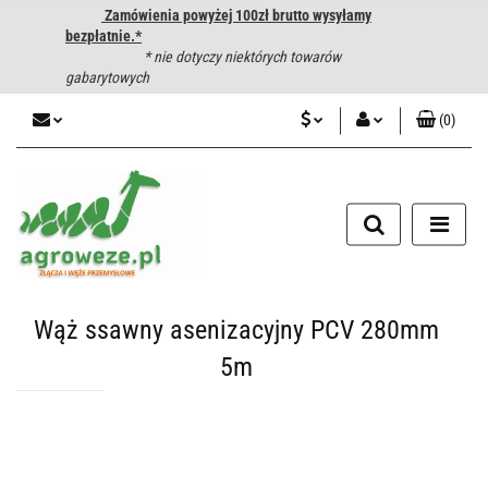
Zamówienia powyżej 100zł brutto wysyłamy
bezpłatnie.*
* nie dotyczy niektórych towarów
gabarytowych
(
0
)
PLN
Zaloguj się
CZK
Zarejestruj się
Dodaj zgłoszenie
EUR
HUF
Wąż ssawny asenizacyjny PCV 280mm
5m