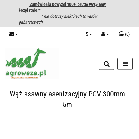
Zamówienia powyżej 100zł brutto wysyłamy
bezpłatnie.*
* nie dotyczy niektórych towarów
gabarytowych
(
0
)
PLN
Zaloguj się
CZK
Zarejestruj się
Dodaj zgłoszenie
EUR
HUF
Wąż ssawny asenizacyjny PCV 300mm
5m